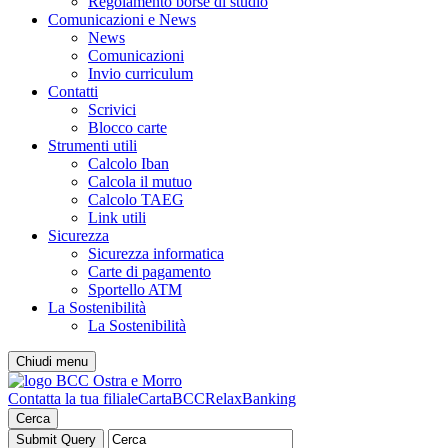
Regolamento borse di studio
Comunicazioni e News
News
Comunicazioni
Invio curriculum
Contatti
Scrivici
Blocco carte
Strumenti utili
Calcolo Iban
Calcola il mutuo
Calcolo TAEG
Link utili
Sicurezza
Sicurezza informatica
Carte di pagamento
Sportello ATM
La Sostenibilità
La Sostenibilità
Chiudi menu
Contatta la tua filiale
CartaBCC
RelaxBanking
Cerca