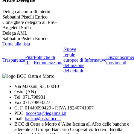
Delega ai controlli interni
Sabbatini Pistelli Enrico
Consigliere delegato all'ESG
Angeletti Sofia
Delega AML
Sabbatini Pistelli Enrico
Torna alla lista
Nuove
regole
Pilar
Politiche di
Disconoscime
Trasparenza
europee di
Informative
III
Remunerazione
movimenti
definizione
del default
Via Mazzini, 93, 60010
Ostra (AN)
Tel. 071.798931
Fax 071.79893227
C. F. 01440090429 - P.IVA 15240741007
PEC:
bccostra@legalmail.it
mail:
banca@ostra.bcc.it
BCC di Ostra e Morro d’Alba Iscritta all'Albo delle banche e
aderente al Gruppo Bancario Cooperativo Iccrea - Iscritta