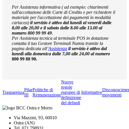
Per Assistenza informativa ( ad esempio: chiarimenti
sull'accettazione delle Carte di Credito e per richiedere il
materiale per l'accettazione dei pagamenti in modalità
cartacea)
il servizio è attivo dal lunedì al venerdì dalle
8,00 alle 20,00 e il sabato dalle 8.00 alle 13.00 al
numero 800 99 99 49
.
Per Assistenza tecnica al terminale POS in
dotazione
contatta il tuo Gestore Terminali Numia tramite la
pagina dedicata all’
Assistenza
il servizio è attivo dal
lunedì alla domenica dalle 7,00 alle 24,00 al numero
800 99 88 90.
Nuove
regole
Pilar
Politiche di
Disconoscime
Trasparenza
europee di
Informative
III
Remunerazione
movimenti
definizione
del default
Via Mazzini, 93, 60010
Ostra (AN)
Tel. 071.798931