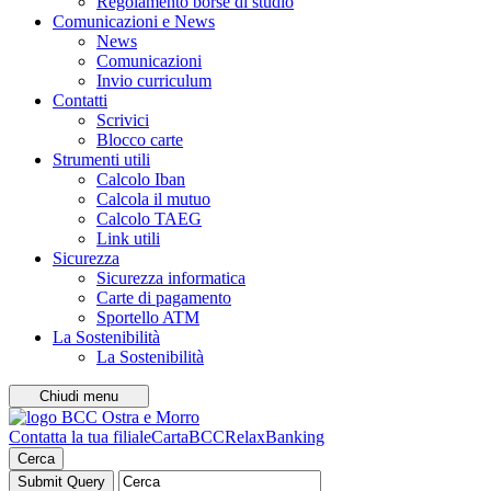
Regolamento borse di studio
Comunicazioni e News
News
Comunicazioni
Invio curriculum
Contatti
Scrivici
Blocco carte
Strumenti utili
Calcolo Iban
Calcola il mutuo
Calcolo TAEG
Link utili
Sicurezza
Sicurezza informatica
Carte di pagamento
Sportello ATM
La Sostenibilità
La Sostenibilità
Chiudi menu
Contatta la tua filiale
CartaBCC
RelaxBanking
Cerca