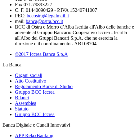
Fax 071.79893227
C. F. 01440090429 - P.IVA 15240741007
PEC:
bccostra@legalmail.it
mail:
banca@ostra.bcc.it
BCC di Ostra e Morro d’Alba Iscritta all'Albo delle banche e
aderente al Gruppo Bancario Cooperativo Iccrea - Iscritta
all'Albo dei Gruppi Bancari S.p.A. che ne esercita la
direzione e il coordinamento - ABI 08704
©2017 Iccrea Banca S.p.A
La Banca
Organi sociali
Atto Costitutivo
Regolamento Borse di Studio
Gruppo BCC Iccrea
Bilanci
Assemblea
Statuto
Gruppo BCC Iccrea
Banca Digitale e Canali Innovativi
APP RelaxBanking