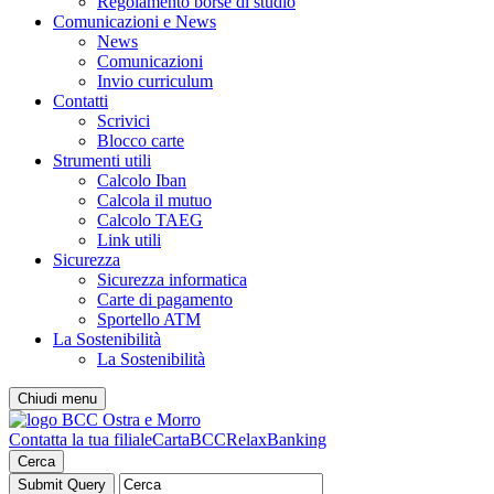
Regolamento borse di studio
Comunicazioni e News
News
Comunicazioni
Invio curriculum
Contatti
Scrivici
Blocco carte
Strumenti utili
Calcolo Iban
Calcola il mutuo
Calcolo TAEG
Link utili
Sicurezza
Sicurezza informatica
Carte di pagamento
Sportello ATM
La Sostenibilità
La Sostenibilità
Chiudi menu
Contatta la tua filiale
CartaBCC
RelaxBanking
Cerca