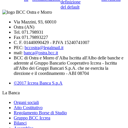
definizione
del default
Via Mazzini, 93, 60010
Ostra (AN)
Tel. 071.798931
Fax 071.79893227
C. F. 01440090429 - P.IVA 15240741007
PEC:
bccostra@legalmail.it
mail:
banca@ostra.bcc.it
BCC di Ostra e Morro d’Alba Iscritta all'Albo delle banche e
aderente al Gruppo Bancario Cooperativo Iccrea - Iscritta
all'Albo dei Gruppi Bancari S.p.A. che ne esercita la
direzione e il coordinamento - ABI 08704
©2017 Iccrea Banca S.p.A
La Banca
Organi sociali
Atto Costitutivo
Regolamento Borse di Studio
Gruppo BCC Iccrea
Bilanci