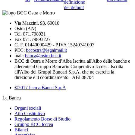
definizione
del default
Via Mazzini, 93, 60010
Ostra (AN)
Tel. 071.798931
Fax 071.79893227
C. F. 01440090429 - P.IVA 15240741007
PEC:
bccostra@legalmail.it
mail:
banca@ostra.bcc.it
BCC di Ostra e Morro d’Alba Iscritta all'Albo delle banche e
aderente al Gruppo Bancario Cooperativo Iccrea - Iscritta
all'Albo dei Gruppi Bancari S.p.A. che ne esercita la
direzione e il coordinamento - ABI 08704
©2017 Iccrea Banca S.p.A
La Banca
Organi sociali
Atto Costitutivo
Regolamento Borse di Studio
Gruppo BCC Iccrea
Bilanci