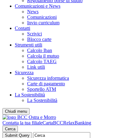
Regolamento borse di studio
Comunicazioni e News
News
Comunicazioni
Invio curriculum
Contatti
Scrivici
Blocco carte
Strumenti utili
Calcolo Iban
Calcola il mutuo
Calcolo TAEG
Link utili
Sicurezza
Sicurezza informatica
Carte di pagamento
Sportello ATM
La Sostenibilità
La Sostenibilità
Chiudi menu
Contatta la tua filiale
CartaBCC
RelaxBanking
Cerca