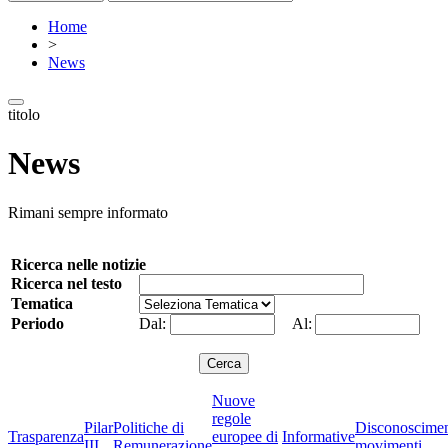
Home
>
News
titolo
News
Rimani sempre informato
Ricerca nelle notizie
Ricerca nel testo
Tematica
Periodo
Dal:
Al:
Nuove
regole
Pilar
Politiche di
Disconoscime
Trasparenza
europee di
Informative
III
Remunerazione
movimenti